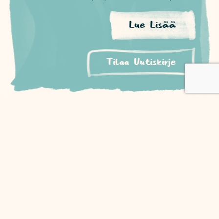
Lue Lisää
Tilaa Uutiskirje
VISUAALISUUDELLA VAUHTIA
VIESTINTÄÄN!
Aivot rakastavat visuaalisuutta – siksi piirrosten