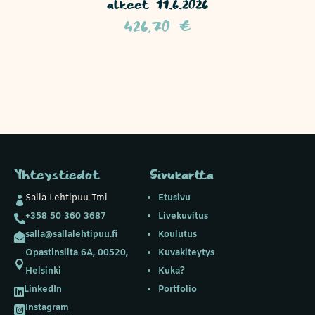
alkeet 11.6.2026
426,70
€
Yhteystiedot
Sivukartta
Salla Lehtipuu Tmi
Etusivu

+358 50 360 3687
Livekuvitus

salla@sallalehtipuu.fi
Koulutus

Opastinsilta 6A, 00520,
Kuvakiteytys

Helsinki
Kuka?
LinkedIn
Portfolio

Instagram
