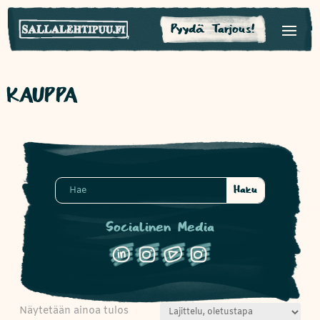
Pyydä Tarjous!
KAUPPA
Socialinen Media
Näytetään ainoa tulos