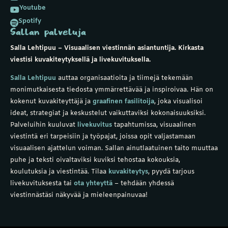
Youtube

Spotify

Sallan palveluja
Salla Lehtipuu – Visuaalisen viestinnän asiantuntija. Kirkasta
viestisi kuvakiteytyksellä ja livekuvituksella.
Salla Lehtipuu
auttaa organisaatioita ja tiimejä tekemään
monimutkaisesta tiedosta ymmärrettävää ja inspiroivaa. Hän on
kokenut
kuvakiteyttäjä
ja
graafinen fasilitoija
, joka visualisoi
ideat, strategiat ja keskustelut vaikuttaviksi kokonaisuuksiksi.
Palveluihin kuuluvat
livekuvitus
tapahtumissa,
visuaalinen
viestintä
eri tarpeisiin ja
työpajat
, joissa opit valjastamaan
visuaalisen ajattelun voiman. Sallan ainutlaatuinen taito muuttaa
puhe ja teksti oivaltaviksi kuviksi tehostaa kokouksia,
koulutuksia ja viestintää.
Tilaa
kuvakiteytys
,
pyydä tarjous
livekuvituksesta
tai
ota yhteyttä
– tehdään yhdessä
viestinnästäsi näkyvää ja mieleenpainuvaa!