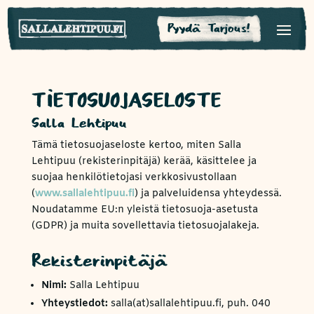
Pyydä Tarjous!
TIETOSUOJASELOSTE
Salla Lehtipuu
Tämä tietosuojaseloste kertoo, miten Salla
Lehtipuu (rekisterinpitäjä) kerää, käsittelee ja
suojaa henkilötietojasi verkkosivustollaan
(
www.sallalehtipuu.fi
) ja palveluidensa yhteydessä.
Noudatamme EU:n yleistä tietosuoja-asetusta
(GDPR) ja muita sovellettavia tietosuojalakeja.
Rekisterinpitäjä
Nimi:
Salla Lehtipuu
Yhteystiedot:
salla(at)sallalehtipuu.fi, puh. 040