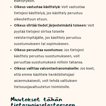
edellytyksin.
Oikeus vastustaa käsittelyä:
Voit vastustaa
tietojesi käsittelyä, jos käsittely perustuu
oikeutettuun etuun.
Oikeus siirtää tiedot järjestelmästä toiseen:
Voit
pyytää tietojesi siirtoa toiselle
rekisterinpitäjälle, jos käsittely perustuu
suostumukseen tai sopimukseen.
Oikeus peruuttaa suostumus:
Jos tietojesi
käsittely perustuu suostumukseen, voit
peruuttaa suostumuksesi milloin tahansa.
Oikeus valittaa valvontaviranomaiselle:
Jos koet,
että emme käsittele henkilötietojasi
asianmukaisesti, voit tehdä valituksen
tietosuojavaltuutetun toimistolle.
Muutokset tähän
tietosuojaselosteeseen