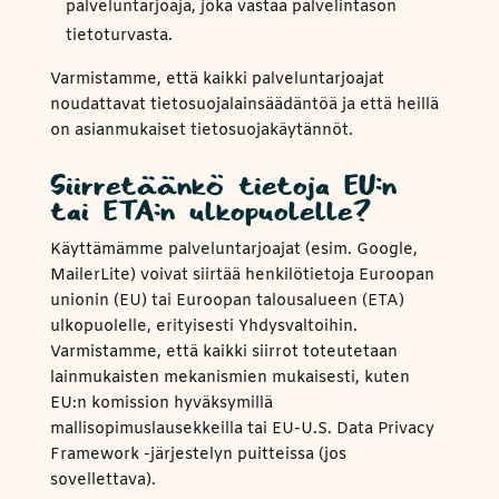
palveluntarjoaja, joka vastaa palvelintason
tietoturvasta.
Varmistamme, että kaikki palveluntarjoajat
noudattavat tietosuojalainsäädäntöä ja että heillä
on asianmukaiset tietosuojakäytännöt.
Siirretäänkö tietoja EU:n
tai ETA:n ulkopuolelle?
Käyttämämme palveluntarjoajat (esim. Google,
MailerLite) voivat siirtää henkilötietoja Euroopan
unionin (EU) tai Euroopan talousalueen (ETA)
ulkopuolelle, erityisesti Yhdysvaltoihin.
Varmistamme, että kaikki siirrot toteutetaan
lainmukaisten mekanismien mukaisesti, kuten
EU:n komission hyväksymillä
mallisopimuslausekkeilla tai EU-U.S. Data Privacy
Framework -järjestelyn puitteissa (jos
sovellettava).