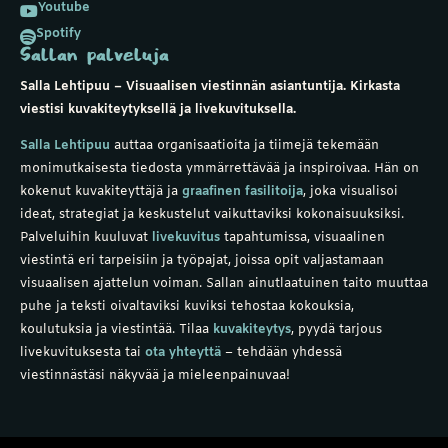
Youtube

Spotify

Sallan palveluja
Salla Lehtipuu – Visuaalisen viestinnän asiantuntija. Kirkasta
viestisi kuvakiteytyksellä ja livekuvituksella.
Salla Lehtipuu
auttaa organisaatioita ja tiimejä tekemään
monimutkaisesta tiedosta ymmärrettävää ja inspiroivaa. Hän on
kokenut
kuvakiteyttäjä
ja
graafinen fasilitoija
, joka visualisoi
ideat, strategiat ja keskustelut vaikuttaviksi kokonaisuuksiksi.
Palveluihin kuuluvat
livekuvitus
tapahtumissa,
visuaalinen
viestintä
eri tarpeisiin ja
työpajat
, joissa opit valjastamaan
visuaalisen ajattelun voiman. Sallan ainutlaatuinen taito muuttaa
puhe ja teksti oivaltaviksi kuviksi tehostaa kokouksia,
koulutuksia ja viestintää.
Tilaa
kuvakiteytys
,
pyydä tarjous
livekuvituksesta
tai
ota yhteyttä
– tehdään yhdessä
viestinnästäsi näkyvää ja mieleenpainuvaa!