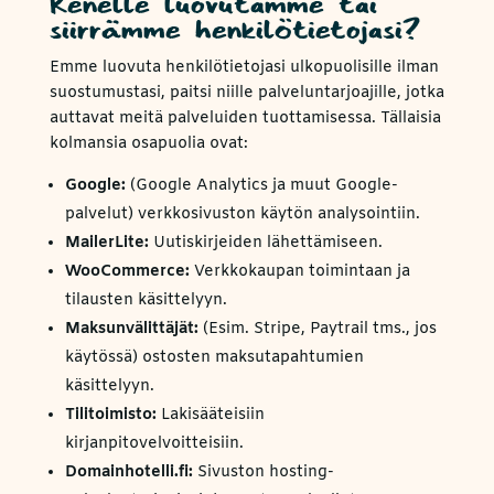
Kenelle luovutamme tai
siirrämme henkilötietojasi?
Emme luovuta henkilötietojasi ulkopuolisille ilman
suostumustasi, paitsi niille palveluntarjoajille, jotka
auttavat meitä palveluiden tuottamisessa. Tällaisia
kolmansia osapuolia ovat:
Google:
(Google Analytics ja muut Google-
palvelut) verkkosivuston käytön analysointiin.
MailerLite:
Uutiskirjeiden lähettämiseen.
WooCommerce:
Verkkokaupan toimintaan ja
tilausten käsittelyyn.
Maksunvälittäjät:
(Esim. Stripe, Paytrail tms., jos
käytössä) ostosten maksutapahtumien
käsittelyyn.
Tilitoimisto:
Lakisääteisiin
kirjanpitovelvoitteisiin.
Domainhotelli.fi:
Sivuston hosting-