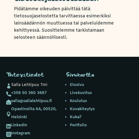
Pidätämme oikeuden päivittää tätä
tietosuojaselostetta tarvittaessa esimerkiksi
lainsäädännön muuttuessa tai palveluidemme
kehittyessä. Suosittelemme tarkistamaan
selosteen säännöllisesti.
Yhteystiedot
Sivukartta
Salla Lehtipuu Tmi
Etusivu

+358 50 360 3687
Livekuvitus

salla@sallalehtipuu.fi
Koulutus

Opastinsilta 6A, 00520,
Kuvakiteytys

Helsinki
Kuka?
LinkedIn
Portfolio

Instagram
