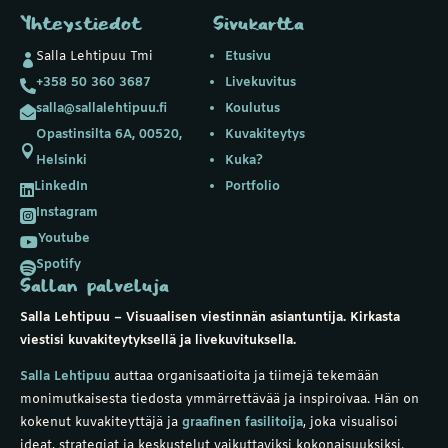
Yhteystiedot
Sivukartta
Salla Lehtipuu Tmi
Etusivu

+358 50 360 3687
Livekuvitus

salla@sallalehtipuu.fi
Koulutus

Opastinsilta 6A, 00520,
Kuvakiteytys

Helsinki
Kuka?
LinkedIn
Portfolio

Instagram

Youtube

Spotify

Sallan palveluja
Salla Lehtipuu – Visuaalisen viestinnän asiantuntija. Kirkasta
viestisi kuvakiteytyksellä ja livekuvituksella.
Salla Lehtipuu
auttaa organisaatioita ja tiimejä tekemään
monimutkaisesta tiedosta ymmärrettävää ja inspiroivaa. Hän on
kokenut
kuvakiteyttäjä
ja
graafinen fasilitoija
, joka visualisoi
ideat, strategiat ja keskustelut vaikuttaviksi kokonaisuuksiksi.