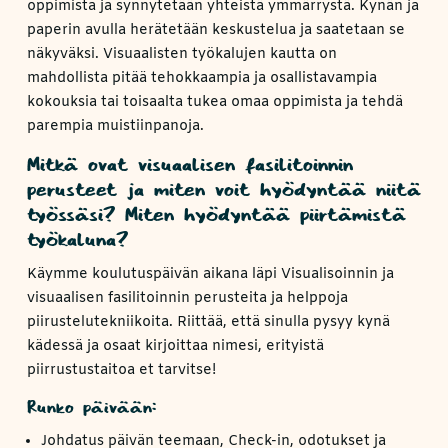
oppimista ja synnytetään yhteistä ymmärrystä. Kynän ja
paperin avulla herätetään keskustelua ja saatetaan se
näkyväksi. Visuaalisten työkalujen kautta on
mahdollista pitää tehokkaampia ja osallistavampia
kokouksia tai toisaalta tukea omaa oppimista ja tehdä
parempia muistiinpanoja.
Mitkä ovat visuaalisen fasilitoinnin
perusteet ja miten voit hyödyntää niitä
työssäsi? Miten hyödyntää piirtämistä
työkaluna?
Käymme koulutuspäivän aikana läpi Visualisoinnin ja
visuaalisen fasilitoinnin perusteita ja helppoja
piirustelutekniikoita. Riittää, että sinulla pysyy kynä
kädessä ja osaat kirjoittaa nimesi, erityistä
piirrustustaitoa et tarvitse!
Runko päivään:
Johdatus päivän teemaan, Check-in, odotukset ja