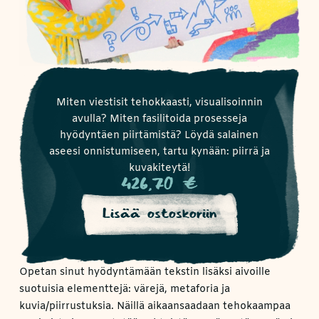
Miten viestisit tehokkaasti, visualisoinnin
avulla? Miten fasilitoida prosesseja
hyödyntäen piirtämistä? Löydä salainen
aseesi onnistumiseen, tartu kynään: piirrä ja
kuvakiteytä!
426,70
€
Lisää ostoskoriin
Opetan sinut hyödyntämään tekstin lisäksi aivoille
suotuisia elementtejä: värejä, metaforia ja
kuvia/piirrustuksia. Näillä aikaansaadaan tehokaampaa